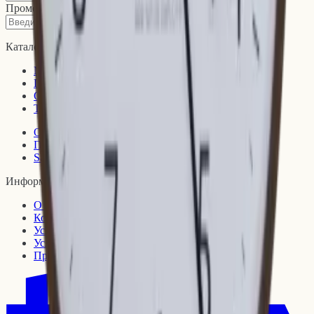
Промокоды, новинки и то, что не попадает в ленту
↗
Подписаться
Каталог
Мебель
Предметы интерьера
Освещение
Текстиль для дома
Организация и хранение
Посуда
Sample Room
Информация
О нас
Контакты
Условия доставки
Условия возврата
Правовая информация