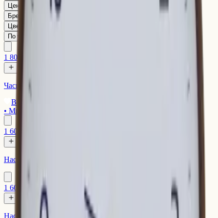
Цена
Бренд
Цвет
По умолчанию
1 800 ₽
Часы настенные MUID
Выбор Tray
•
Минимализм
1 600 ₽
Настольные часы-будильник MUID, белые
1 600 ₽
Настольные часы-будильник MUID, желтые