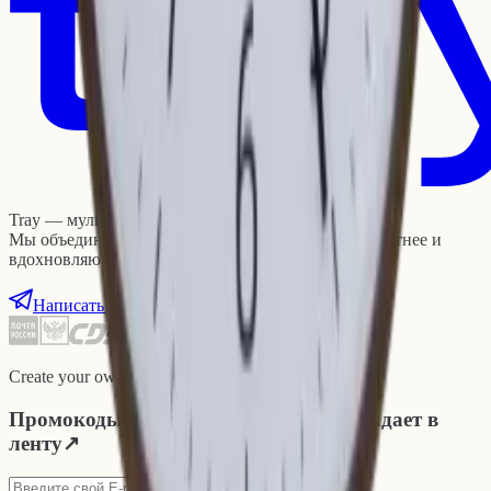
Tray — мультибрендовый интернет-магазин.
Мы объединяем предметы, которые делают быт уютнее и
вдохновляют на новые идеи.
Написать нам
Create your own reality © tray, est. 2024
Промокоды, новинки и то, что не попадает в
ленту
↗
Подписаться