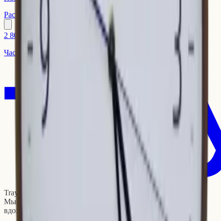
Распродано
2 800 ₽
Часы настенные SOJI CLASSIC
Tray — мультибрендовый интернет-магазин.
Мы объединяем предметы, которые делают быт уютнее и
вдохновляют на новые идеи.