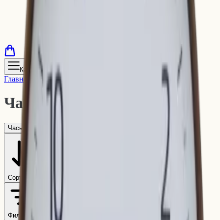
Каталог
Главная
/
Каталог
/
Предметы интерьера
/
Часы
Часы
(
4
)
Часы
Постеры
Зеркала
Сортировать
Фильтры