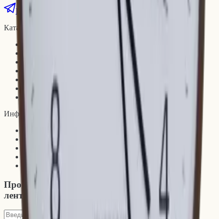
Написать нам
Каталог
Мебель
Предметы интерьера
Освещение
Текстиль для дома
Организация и хранение
Посуда
Sample Room
Информация
О нас
Контакты
Условия доставки
Условия возврата
Правовая информация
Промокоды, новинки и то, что не попадает в
ленту
↗
Подписаться