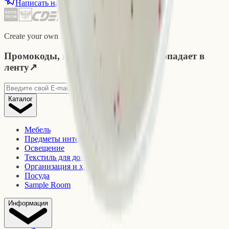
Написать нам
Create your own reality © tray, est. 2024
Промокоды, новинки и то, что не попадает в
ленту
↗
Подписаться
Каталог
Мебель
Предметы интерьера
Освещение
Текстиль для дома
Организация и хранение
Посуда
Sample Room
Информация