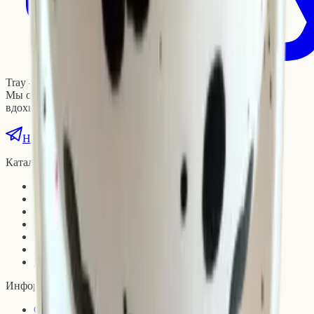
Tray — мультибрендовый интернет-магазин.
Мы объединяем предметы, которые делают быт уютнее и
вдохновляют на новые идеи.
Написать нам
Каталог
Мебель
Предметы интерьера
Освещение
Текстиль для дома
Организация и хранение
Посуда
Sample Room
Информация
О нас