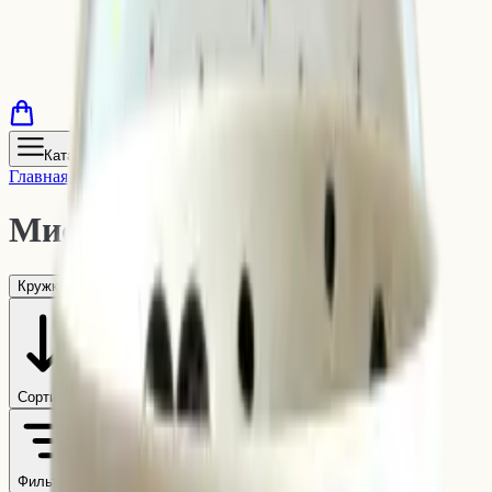
Каталог
Главная
/
Каталог
/
Посуда
/
Миски и тарелки
Миски и тарелки
(
5
)
Кружки и бокалы
Миски и тарелки
Сортировать
Фильтры