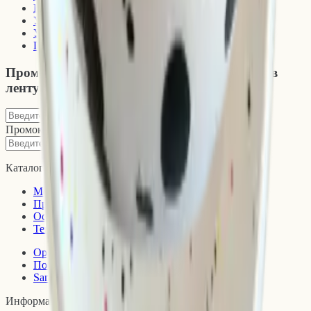
Контакты
Условия доставки
Условия возврата
Правовая информация
Промокоды, новинки и то, что не попадает в
ленту
↗
Подписаться
Промокоды, новинки и то, что не попадает в ленту
↗
Подписаться
Каталог
Мебель
Предметы интерьера
Освещение
Текстиль для дома
Организация и хранение
Посуда
Sample Room
Информация