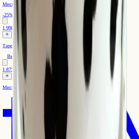
Миска Синичка
-25%
1 990 ₽
1 500 ₽
Тарелка классика Синичка
Выбор Tray
-9%
Осталось мало
1 875 ₽
1 700 ₽
Миска Далматин