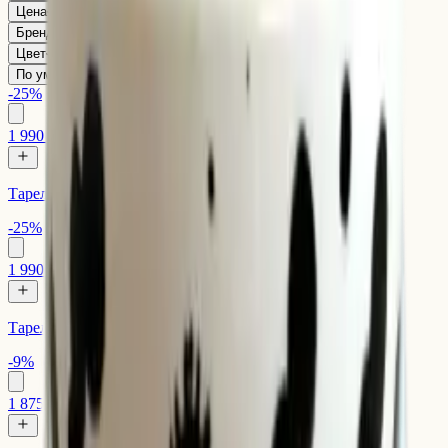
Цена
Бренд
Цвет
По умолчанию
-25%
1 990 ₽
1 500 ₽
Тарелка классика Горчица
-25%
1 990 ₽
1 500 ₽
Тарелка классика Далматин
-9%
1 875 ₽
1 700 ₽